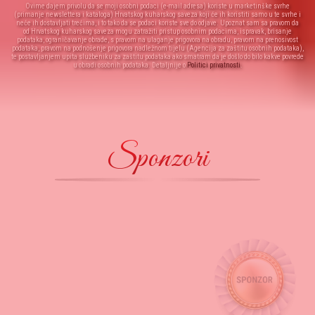
Ovime dajem privolu da se moji osobni podaci (e-mail adresa) koriste u marketinške svrhe
(primanje newslettera i kataloga) Hrvatskog kuharskog saveza koji će ih koristiti samo u te svrhe i
neće ih dostavljati trećima, i to tako da se podaci koriste sve do odjave. Upoznat sam sa pravom da
od Hrvatskog kuharskog saveza mogu zatražiti pristup osobnim podacima, ispravak, brisanje
podataka, ograničavanje obrade, s pravom na ulaganje prigovora na obradu, pravom na prenosivost
podataka, pravom na podnošenje prigovora nadležnom tijelu (Agencija za zaštitu osobnih podataka),
te postavljanjem upita službeniku za zaštitu podataka ako smatram da je došlo do bilo kakve povrede
u obradi osobnih podataka. Detaljnije o
Politici privatnosti
.
Sponzori