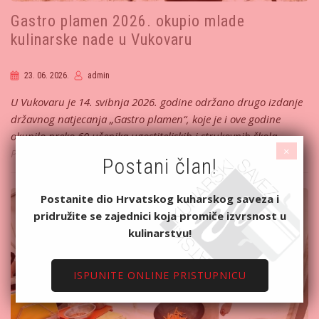
Gastro plamen 2026. okupio mlade
kulinarske nade u Vukovaru
23. 06. 2026.
admin
U Vukovaru je 14. svibnja 2026. godine održano drugo izdanje
državnog natjecanja „Gastro plamen“, koje je i ove godine
okupilo preko 60 učenika ugostiteljskih i strukovnih škola…
×
Pročitajte više...
Postani član!
Postanite dio Hrvatskog kuharskog saveza i
pridružite se zajednici koja promiče izvrsnost u
kulinarstvu!
ISPUNITE ONLINE PRISTUPNICU