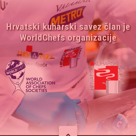
Hrvatski kuharski savez član je
WorldChefs organizacije