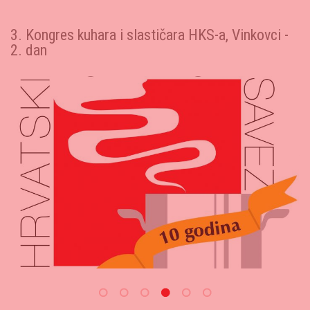
3. Kongres kuhara i slastičara HKS-a, Vinkovci -
D
1. dan
H