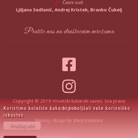
Časni sud:
Ljiljana Sedlanić, Andrej Kristek, Branko Čukelj
Pratite nas na društvenim mrežama
Copyright © 2019 Hrvatski kuharski savez. Sva prava
pridržana.
Koristimo kolačiće kako bi poboljšali vaše korisničko
iskustvo.
Razvoj i dizajn by
ShinySolutions
Pročitaj više