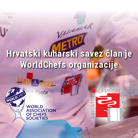
Hrvatski kuharski savez član je
WorldChefs organizacije