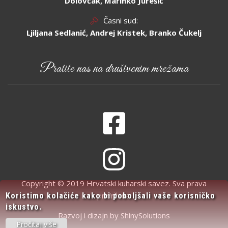
Dolovčak, Marinko Jurešić
Časni sud:
Ljiljana Sedlanić, Andrej Kristek, Branko Čukelj
Pratite nas na društvenim mrežama
Copyright © 2019 Hrvatski kuharski savez. Sva prava
pridržana.
Koristimo kolačiće kako bi poboljšali vaše korisničko
iskustvo.
Razvoj i dizajn by
ShinySolutions
Pročitaj više