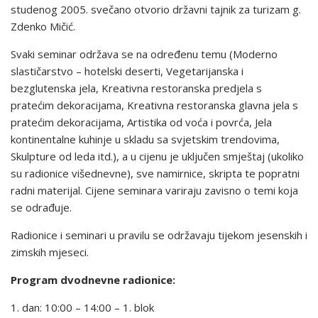
studenog 2005. svečano otvorio državni tajnik za turizam g.
Zdenko Mičić.
Svaki seminar održava se na određenu temu (Moderno
slastičarstvo – hotelski deserti, Vegetarijanska i
bezglutenska jela, Kreativna restoranska predjela s
pratećim dekoracijama, Kreativna restoranska glavna jela s
pratećim dekoracijama, Artistika od voća i povrća, Jela
kontinentalne kuhinje u skladu sa svjetskim trendovima,
Skulpture od leda itd.), a u cijenu je uključen smještaj (ukoliko
su radionice višednevne), sve namirnice, skripta te popratni
radni materijal. Cijene seminara variraju zavisno o temi koja
se odrađuje.
Radionice i seminari u pravilu se održavaju tijekom jesenskih i
zimskih mjeseci.
Program dvodnevne radionice:
1. dan: 10:00 – 14:00 – 1. blok