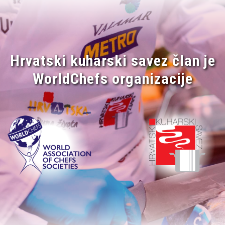
Hrvatski kuharski savez član je
WorldChefs organizacije