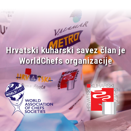
Hrvatski kuharski savez član je
WorldChefs organizacije