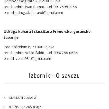
Domovinskog rata 20, 21000 Split
predsjednik: Ivan Romac, tel. 091/5951966
e-mail: udruga.kuharasd@gmail.com
Udruga kuhara i slastičara Primorsko-goranske
županije
Pod Kaštelom 6, 51000 Rijeka
predsjednik: Vehid Šaldić, tel. 099/758 0684
e-mail: vehid931@gmail.com
Izbornik - O savezu
ISTAKNUTI ČLANOVI
KULINARSKA AKADEMIJA