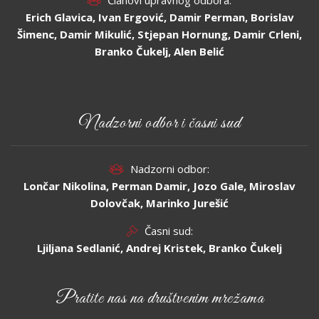
Članovi upravnog odbora:
Erich Glavica, Ivan Ergović, Damir Perman, Borislav
Šimenc, Damir Mikulić, Stjepan Hornung, Damir Crleni,
Branko Čukelj, Alen Belić
Nadzorni odbor i časni sud
Nadzorni odbor:
Lončar Nikolina, Perman Damir, Jozo Gale, Miroslav
Dolovčak, Marinko Jurešić
Časni sud:
Ljiljana Sedlanić, Andrej Kristek, Branko Čukelj
Pratite nas na društvenim mrežama