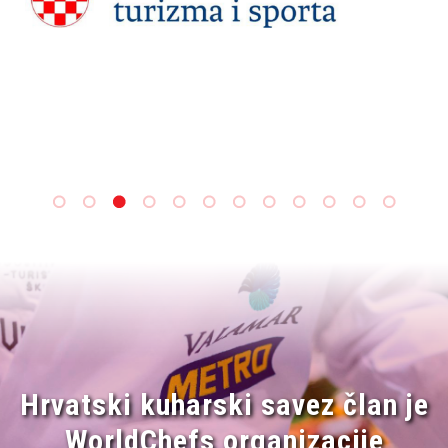
Hrvatski kuharski savez član je
WorldChefs organizacije