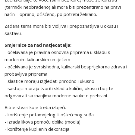
(termički neobrađeno) ali mora biti prezentirano na pravi
način – oprano, očišćeno, po potrebi želirano.
Zadana tema mora biti vidljiva i prepoznatljiva u okusu i
sastavu.
Smjernice za rad natjecatelja:
- očekivana je pravilna osnovna priprema u skladu s
modernim kulinarskim umijećem
- očekivana je svrsishodna, kulinarski besprijekorna zdrava i
probavljiva priprema
- slastice moraju izgledati prirodno i ukusno
- sastojci moraju tvoriti sklad u količini, okusu i boji te
odgovarati saznanjima moderne nauke o prehrani
Bitne stvari koje treba izbjeći:
- korištenje potamnjelog ili oštećenog suđa
- izrada likova pomoću oblika (modla)
- korištenje kupljenih dekoracija