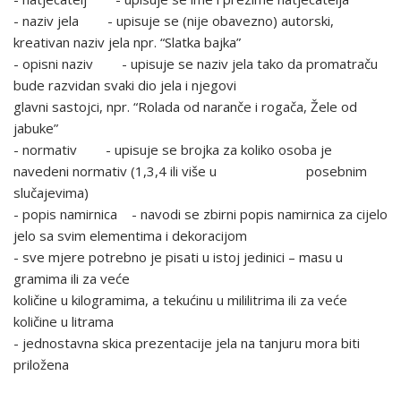
- naziv jela - upisuje se (nije obavezno) autorski,
kreativan naziv jela npr. “Slatka bajka”
- opisni naziv - upisuje se naziv jela tako da promatraču
bude razvidan svaki dio jela i njegovi
glavni sastojci, npr. “Rolada od naranče i rogača, Žele od
jabuke”
- normativ - upisuje se brojka za koliko osoba je
navedeni normativ (1,3,4 ili više u posebnim
slučajevima)
- popis namirnica - navodi se zbirni popis namirnica za cijelo
jelo sa svim elementima i dekoracijom
- sve mjere potrebno je pisati u istoj jedinici – masu u
gramima ili za veće
količine u kilogramima, a tekućinu u mililitrima ili za veće
količine u litrama
- jednostavna skica prezentacije jela na tanjuru mora biti
priložena