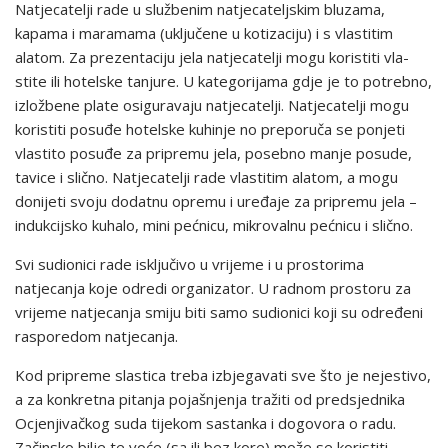
Natjecatelji rade u službenim natjecateljskim bluzama,
kapama i maramama (uključene u kotizaciju) i s vlastitim
alatom. Za prezentaciju jela natjecatelji mogu koristiti vla­
stite ili hotelske tanjure. U ka­tegorijama gdje je to potrebno,
izložbene plate osiguravaju natjecatelji. Natjecatelji mogu
koristiti posuđe hotelske kuhinje no preporuča se ponjeti
vlastito posuđe za pripremu jela, posebno manje posude,
tavice i slično. Natjecatelji rade vlastitim alatom, a mogu
donijeti svoju dodatnu opremu i uređaje za pripremu jela –
indukcijsko kuhalo, mini pećnicu, mikro­valnu pećnicu i slično.
Svi sudionici rade isključivo u vrijeme i u prostorima
natjecanja koje odredi organizator. U radnom prostoru za
vrijeme natjecanja smiju biti samo sudionici koji su određeni
rasporedom natjecanja.
Kod pripreme slastica treba izbjegavati sve što je neje­stivo,
a za konkretna pitanja pojašnjenja tražiti od pre­dsjednika
Ocjenjivačkog suda tijekom sastanka i dogovora o radu.
Začinsko bilje te voće (sa ili bez kore) može se koristiti