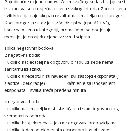
Pojedinačne ocjene članova Ocjenjivačkog suda zbrajaju se i
izračunava se prosječna ocjena svakog kriterija. Zbroj ocjena
svih kriterija daje ukupan rezultat natjecatelja u toj kategoriji.
Kod kategorija sa dvije ili više disciplina (npr. A1 i A2),
konačna ocjena u kategoriji, prema kojoj se dodjeljuju
medalje, je prosjek ocjene iz svih disciplina.
ablica negativnih bodova:
2 negativna boda:
- ukoliko natjecatelj na dogovoru o radu uz sebe nema
sanitarnu iskaznicu
- ukoliko u receptu nisu navedeni svi sastojci eksponata (i
slastice i dekoracije) - kašnjenje sa iznošenjem
eksponata – svaka treća pređena minuta
4 negativna boda:
- ukoliko natjecatelj koristi slastičarnu izvan dogovorenog
vremena i rasporeda
- ukoliko broj elemenata jela ne odgovara propozicijama
- ukoliko jedan od elemenata eksponata izgubi svoje