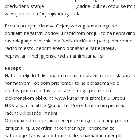
predviđeno stanje (padne, pukne, otopi se itd.)
za vrijeme rada Ocjenjivačkog suda
Prema procjeni članova Ocjenjivačkog suda mogu se
dodijeliti negativni bodovi u različitom broju i to za nepravilno
raspolaganje namirnicama (velika količina otpada), neuredno
radno mjesto, ne­primjereno ponašanje natjecatelja,
nepravilan ili nehigijenski rad s namirnicama i sl.
Recepti:
Natjecatelji do 1. listopada trebaju dostaviti recept slastica s
normativom i opisom pripreme i to na obra­scima koje
dostavljamo u nastavku, a isti se mogu preuzeti u
elektronskom obliku na www.kuhar.hr ili zatražiti u Uredu
HKS-a na e-mail hks@kuhar.hr. Recept mora biti pisan na
računalu ili pisaćoj mašini.
Od prijave do natjecanja recept je moguće u manjoj mjeri
izmijeniti, tj. „usavršiti“ nakon treninga i priprema za
natjecanje. Neovisno o tome da li su naknadno mjenjali