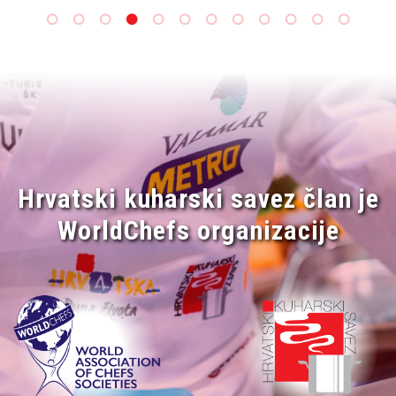
Hrvatski kuharski savez član je
WorldChefs organizacije