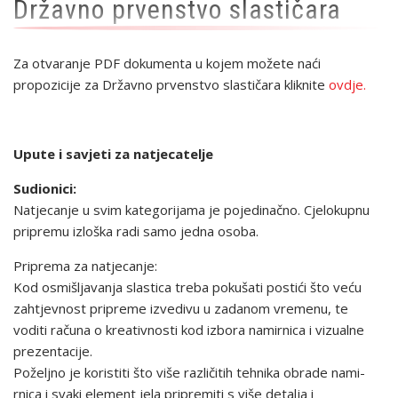
Državno prvenstvo slastičara
Za otvaranje PDF dokumenta u kojem možete naći
propozicije za Državno prvenstvo slastičara kliknite
ovdje.
Upute i savjeti za natjecatelje
Sudionici:
Natjecanje u svim kategorijama je pojedinačno. Cjelokupnu
pripremu izloška radi samo jedna osoba.
Priprema za natjecanje:
Kod osmišljavanja slastica treba pokušati postići što veću
zahtjevnost pripreme izvedivu u zadanom vremenu, te
voditi računa o kreativnosti kod izbora nami­rnica i vizualne
preze­ntacije.
Poželjno je koristiti što više različitih tehnika obrade nami­
rnica i svaki element jela pripremiti s više detalja i