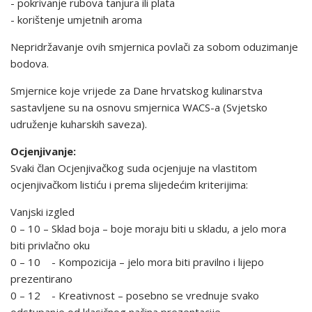
- pokrivanje rubova tanjura ili plata
- korištenje umjetnih aroma
Nepridržavanje ovih smjernica povlači za sobom oduzima­nje
bodova.
Smjernice koje vrijede za Dane hrvatskog kulinarstva
sastavljene su na osnovu smjernica WACS-a (Svjetsko
udruženje kuharskih saveza).
Ocjenjivanje:
Svaki član Ocjenjivačkog suda ocjenjuje na vlastitom
ocjenjivačkom listiću i prema slijedećim kriterijima:
Vanjski izgled
0 – 10 – Sklad boja – boje moraju biti u skladu, a jelo mora
biti privlačno oku
0 – 10 - Kompozicija – jelo mora biti pravilno i lijepo
prezentirano
0 – 12 - Kreativnost – posebno se vrednuje svako