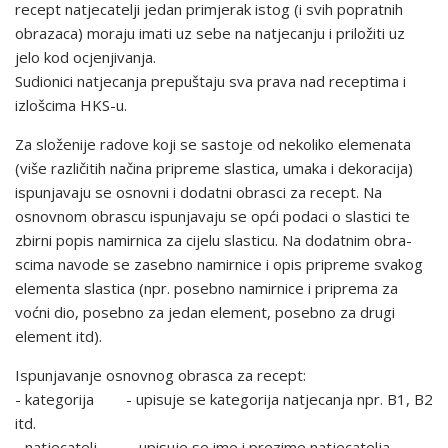
recept natjecatelji jedan primjerak istog (i svih popratnih
obrazaca) moraju imati uz sebe na natjecanju i priložiti uz
jelo kod ocjenjivanja.
Sudionici natjecanja prepuštaju sva prava nad receptima i
izlošcima HKS-u.
Za složenije radove koji se sastoje od nekoliko elemenata
(više različitih načina pripreme slastica, umaka i dekoracija)
ispunjavaju se osnovni i dodatni obrasci za recept. Na
osnovnom obra­scu ispu­njavaju se opći podaci o slastici te
zbirni popis namirnica za cijelu slasticu. Na dodatnim obra­
scima navode se zasebno namirnice i opis pripreme svakog
elementa slastica (npr. posebno nami­rnice i priprema za
voćni dio, posebno za jedan element, posebno za drugi
element itd).
Ispunjavanje osnovnog obrasca za recept:
- kategorija - upisuje se kategorija natjecanja npr. B1, B2
itd.
- natjecatelj - upisuje se ime i prezime natjecatelja