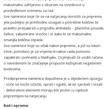
maksimalno zahtjevno s obzirom na izvedivost u
predviđenom vremenu za rad.
Sve namirnice koje će se na natjecanju koristiti za pripremu
jela poželjno je prethodno izvagati u potrebne količine te
pravilno prepakirati u prigodnu ambalažu – plastične posude,
čašice, vakumirane vrećice i sl. kako bi se maksimalno
sma­njila količina otpada.
Sve namirnice koje su višak nakon pripreme, a još su iskori­
stive, potrebno je za vrijeme ili nakon rada ponovno
zapakirati i pohraniti u hladnjaku. Ocjenjivači će voditi računa
o navedenom te značajnije propuste kažnjavati negativnim
bodovima.
Predpriprema namirnica dopuštena je u slijedećem opsegu:
- voće se može očistiti, oprati i oguliti, ali ne sjeckati i rezati
- dekorativni elementi moraju biti jestivi i u cijelosti
pripremljeni na natjecanju
Rad i oprema: