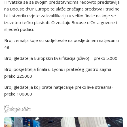
Hrvatska se sa svojim predstavnicima redovito predstavlja
na Bocuse d'Or Europe te ulaže značajna sredstva i trud ne
bi li stvorila uvjete za kvalifikaciju u veliko finale na koje se
izuzetno teško plasirati. O značaju Bocuse d'Or-a govore i
sljedeći podaci:
Broj zemalja koje su sudjelovale na posljednjem natjecanju –
48
Broj gledatelja Europskih kvalifikacija (uživo) – preko 5.000
Broj posjetitelja finala u Lyonu i pratećeg gastro sajma –
preko 225000
Broj gledatelja koji prate natjecanje preko live streama-
preko 100000
Galerija slika