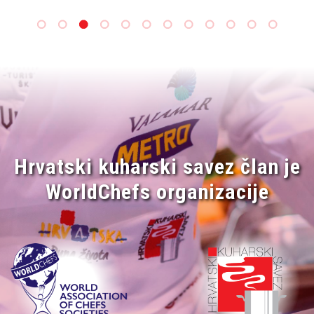
Hrvatski kuharski savez član je
WorldChefs organizacije