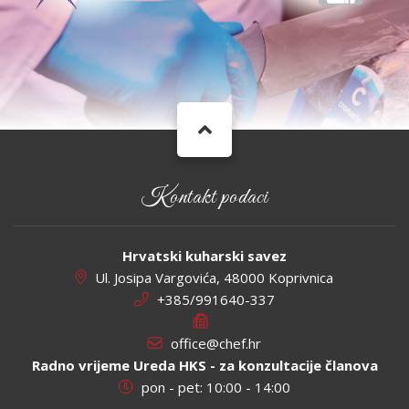
Kontakt podaci
Hrvatski kuharski savez
Ul. Josipa Vargovića, 48000 Koprivnica
+385/991640-337
office@chef.hr
Radno vrijeme Ureda HKS - za konzultacije članova
pon - pet: 10:00 - 14:00