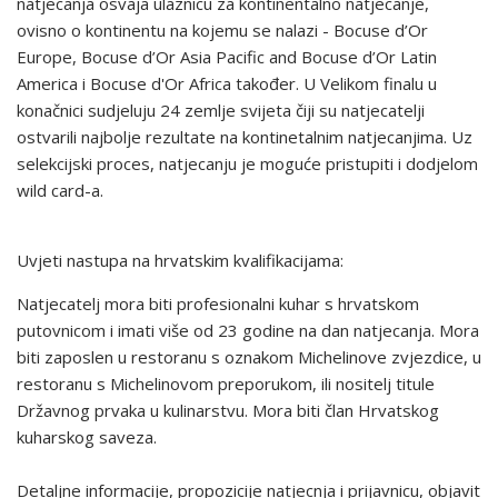
natjecanja osvaja ulaznicu za kontinentalno natjecanje,
ovisno o kontinentu na kojemu se nalazi - Bocuse d’Or
Europe, Bocuse d’Or Asia Pacific and Bocuse d’Or Latin
America i Bocuse d'Or Africa također. U Velikom finalu u
konačnici sudjeluju 24 zemlje svijeta čiji su natjecatelji
ostvarili najbolje rezultate na kontinetalnim natjecanjima. Uz
selekcijski proces, natjecanju je moguće pristupiti i dodjelom
wild card-a.
Uvjeti nastupa na hrvatskim kvalifikacijama:
Natjecatelj mora biti profesionalni kuhar s hrvatskom
putovnicom i imati više od 23 godine na dan natjecanja. Mora
biti zaposlen u restoranu s oznakom Michelinove zvjezdice, u
restoranu s Michelinovom preporukom, ili nositelj titule
Državnog prvaka u kulinarstvu. Mora biti član Hrvatskog
kuharskog saveza.
Detaljne informacije, propozicije natjecnja i prijavnicu, objavit