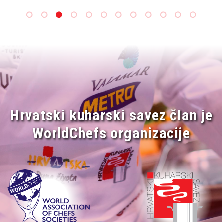
Hrvatski kuharski savez član je
WorldChefs organizacije