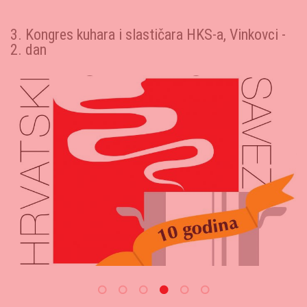
3. Kongres kuhara i slastičara HKS-a, Vinkovci -
D
1. dan
H