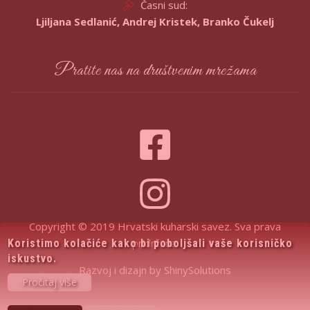
Časni sud:
Ljiljana Sedlanić, Andrej Kristek, Branko Čukelj
Pratite nas na društvenim mrežama
Copyright © 2019 Hrvatski kuharski savez. Sva prava
pridržana.
Koristimo kolačiće kako bi poboljšali vaše korisničko
iskustvo.
Razvoj i dizajn by
ShinySolutions
Pročitaj više