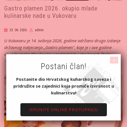
Gastro plamen 2026. okupio mlade
kulinarske nade u Vukovaru
23. 06. 2026.
admin
U Vukovaru je 14. svibnja 2026. godine održano drugo izdanje
državnog natjecanja „Gastro plamen“, koje je i ove godine
okupilo preko 60 učenika ugostiteljskih i strukovnih škola…
×
Pročitajte više...
Postani član!
Postanite dio Hrvatskog kuharskog saveza i
pridružite se zajednici koja promiče izvrsnost u
kulinarstvu!
ISPUNITE ONLINE PRISTUPNICU