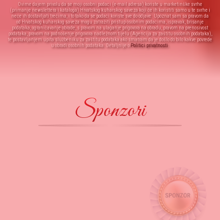
Ovime dajem privolu da se moji osobni podaci (e-mail adresa) koriste u marketinške svrhe
(primanje newslettera i kataloga) Hrvatskog kuharskog saveza koji će ih koristiti samo u te svrhe i
neće ih dostavljati trećima, i to tako da se podaci koriste sve do odjave. Upoznat sam sa pravom da
od Hrvatskog kuharskog saveza mogu zatražiti pristup osobnim podacima, ispravak, brisanje
podataka, ograničavanje obrade, s pravom na ulaganje prigovora na obradu, pravom na prenosivost
podataka, pravom na podnošenje prigovora nadležnom tijelu (Agencija za zaštitu osobnih podataka),
te postavljanjem upita službeniku za zaštitu podataka ako smatram da je došlo do bilo kakve povrede
u obradi osobnih podataka. Detaljnije o
Politici privatnosti
.
Sponzori