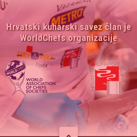
Hrvatski kuharski savez član je
WorldChefs organizacije