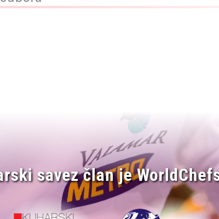
arski savez član je WorldChefs