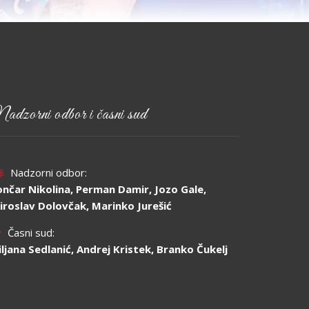
adzorni odbor i časni sud
Nadzorni odbor:
ončar Nikolina, Perman Damir, Jozo Gale,
iroslav Dolovčak, Marinko Jurešić
Časni sud:
jiljana Sedlanić, Andrej Kristek, Branko Čukelj