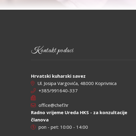
Kontakt podaci
Hrvatski kuharski savez
Ul. Josipa Vargovića, 48000 Koprivnica
+385/991640-337
office@chef.hr
Radno vrijeme Ureda HKS - za konzultacije
članova
pon - pet: 10:00 - 14:00