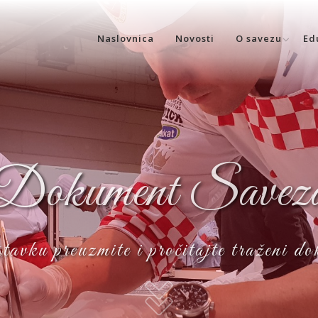
Naslovnica
Novosti
O savezu
Ed
Dokument Savez
avku preuzmite i pročitajte traženi d