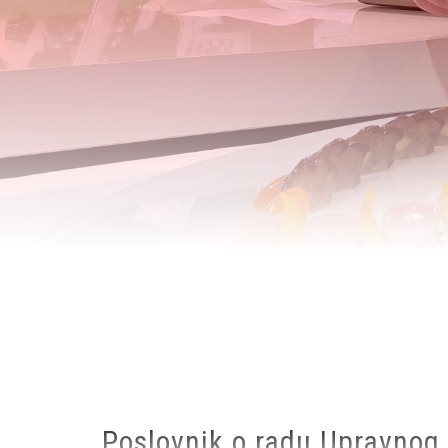
Breadcrumb
Poslovnik o radu Upravnog