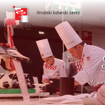
Skip
to
Hrvatski kuharski savez
main
content
U nast