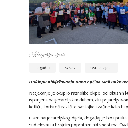
Kategorija vijesti
Događaji
Savez
Ostale vijesti
U sklopu obilježavanja Dana općine Mali Bukovec, o
Natjecanje je okupilo raznolike ekipe, od iskusnih 
ispunjena natjecateljskim duhom, ali i prijateljstv
kotliću, koristeći različite sastojke i začine kako bi
Osim natjecateljskog dijela, događaj je bio i prilika 
sudjelovati u brojnim popratnim aktivnostima. Ovakv