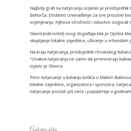
Najbolji grah na natjecanju ocijenio je predsjedn
Bohorča. Dodatno iznenađenje za sve prisutne bio 
ocjenjivanju. Njihova stručnost i iskustvo osigurali
Glavni pokrovitelj ovog događaja bila je Općina Mal
okupljanje lokalne zajednice, uživanje u vrhunskim jel
Na kraju natjecanja, predsjednik Hrvatskog kuharsk
"Ovakva natjecanja ne samo da promoviraju kulinars
izjavio je Glavica.
Peto natjecanje u kuhanju kotlića u Malom Bukovcu 
lokalne zajednice, organizatora i sponzora, natjec
natjecanje postati još veće i popularnije u godinama
Galerija slika