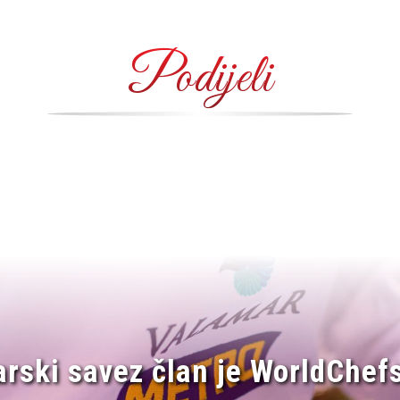
Podijeli
arski savez član je WorldChefs