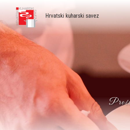
Skip
to
Hrvatski kuharski savez
main
content
Pročit