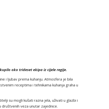
ilo oko trideset ekipa iz cijele regije.
ine i ljubav prema kuhanju. Atmosfera je bila
edinstvenim receptima i tehnikama kuhanja graha u
elji su mogli kušati razna jela, uživati u glazbi i
u društvenih veza unutar zajednice.