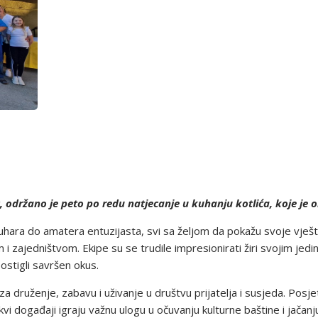
držano je peto po redu natjecanje u kuhanju kotlića, koje je okup
kuhara do amatera entuzijasta, svi sa željom da pokažu svoje vješt
om i zajedništvom. Ekipe su se trudile impresionirati žiri svojim j
 postigli savršen okus.
za druženje, zabavu i uživanje u društvu prijatelja i susjeda. Posjetit
i događaji igraju važnu ulogu u očuvanju kulturne baštine i jačanj