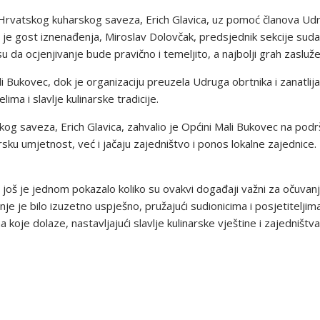
ik Hrvatskog kuharskog saveza, Erich Glavica, uz pomoć članova Ud
je gost iznenađenja, Miroslav Dolovčak, predsjednik sekcije suda
 su da ocjenjivanje bude pravično i temeljito, a najbolji grah zaslu
i Bukovec, dok je organizaciju preuzela Udruga obrtnika i zanatlija 
ima i slavlje kulinarske tradicije.
og saveza, Erich Glavica, zahvalio je Općini Mali Bukovec na podrš
ku umjetnost, već i jačaju zajedništvo i ponos lokalne zajednice. 
još je jednom pokazalo koliko su ovakvi događaji važni za očuvanje
anje je bilo izuzetno uspješno, pružajući sudionicima i posjetite
 koje dolaze, nastavljajući slavlje kulinarske vještine i zajedništva