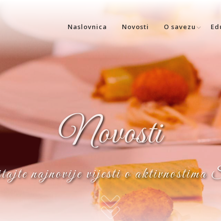
Naslovnica
Novosti
O savezu
Ed
Novosti
ajte najnovije vijesti o aktivnostima