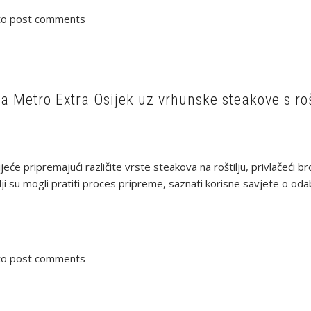
o post comments
na Metro Extra Osijek uz vrhunske steakove s roš
jeće pripremajući različite vrste steakova na roštilju, privlačeći b
ji su mogli pratiti proces pripreme, saznati korisne savjete o od
o post comments