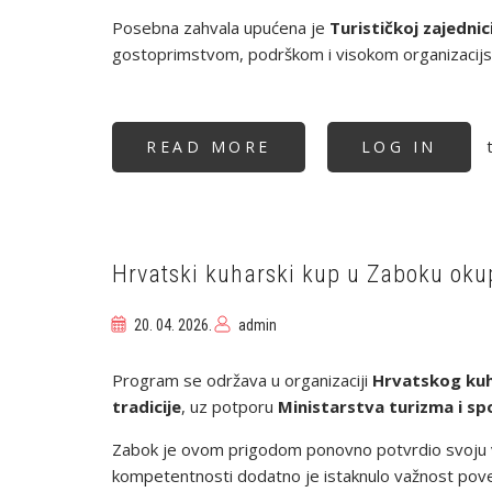
Posebna zahvala upućena je
Turističkoj zajedni
gostoprimstvom, podrškom i visokom organizacijsk
t
READ MORE
ABOUT
LOG IN
U
HOTELU
PICOK
ODRŽANO
3.
KOLO
GRUPE
B
Hrvatski kuharski kup u Zaboku okup
HRVATSKOG
KUHARSKOG
KUPA
20. 04. 2026.
admin
Program se održava u organizaciji
Hrvatskog ku
tradicije
, uz potporu
Ministarstva turizma i sp
Zabok je ovom prigodom ponovno potvrdio svoju v
kompetentnosti dodatno je istaknulo važnost pove