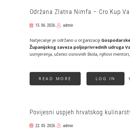
NA
METRO
EXTRA
Održana Zlatna Nimfa – Cro Kup Va
OSIJEK
UZ
VRHUNSKE
15. 06. 2026.
admin
STEAKOVE
S
ROŠTILJA
Natjecanje je održano u organizaciji
Gospodarske 
Županijskog saveza poljoprivrednih udruga Va
usmjerenja, učenici osnovnih škola, njihovi mentori,
t
READ MORE
ABOUT
LOG IN
ODRŽANA
ZLATNA
NIMFA
–
CRO
KUP
VARAŽDIN
2026.
Povijesni uspjeh hrvatskog kulinar
22. 05. 2026.
admin