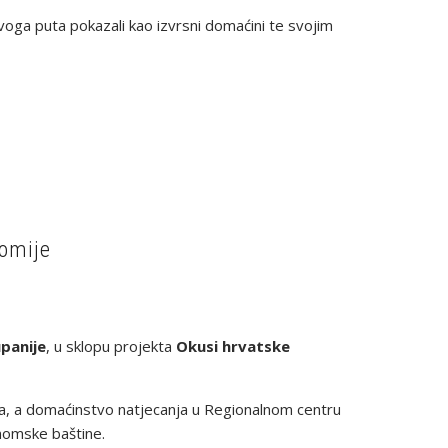
 ovoga puta pokazali kao izvrsni domaćini te svojim
nomije
panije
, u sklopu projekta
Okusi hrvatske
a, a domaćinstvo natjecanja u Regionalnom centru
nomske baštine.