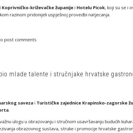
ci Koprivničko-križevačke županije
i
Hotelu Picok
, koji su se i
om razinom pridonijeli uspješnoj provedbi natjecanja.
o post comments
io mlade talente i stručnjake hrvatske gastro
harskog saveza
i
Turističke zajednice Krapinsko-zagorske žu
orta
.
ažnu ulogu u obrazovanju i stručnom usavršavanju budućih kuhar
zivanja obrazovnog sustava, struke i promocije hrvatske gastro