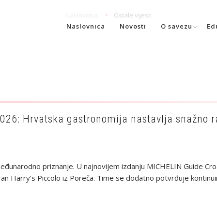
Naslovnica
Ostale vijesti
Naslovnica
Novosti
O savezu
Ed
026: Hrvatska gastronomija nastavlja snažno r
 međunarodno priznanje. U najnovijem izdanju MICHELIN Guide Cro
an Harry’s Piccolo iz Poreča. Time se dodatno potvrđuje kontinuiran