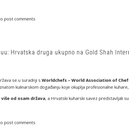
o post comments
akuu: Hrvatska druga ukupno na Gold Shah Inte
ržava se u suradnji s
Worldchefs – World Association of Chefs
znatom kulinarskom događanju koje okuplja profesionalne kuhare, kul
z
više od osam država
, a Hrvatski kuharski savez predstavljali su
o post comments