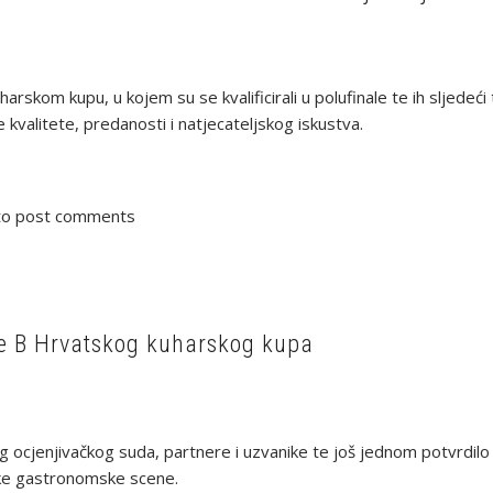
arskom kupu, u kojem su se kvalificirali u polufinale te ih sljede
 kvalitete, predanosti i natjecateljskog iskustva.
o post comments
pe B Hrvatskog kuharskog kupa
g ocjenjivačkog suda, partnere i uzvanike te još jednom potvrdilo
tske gastronomske scene.