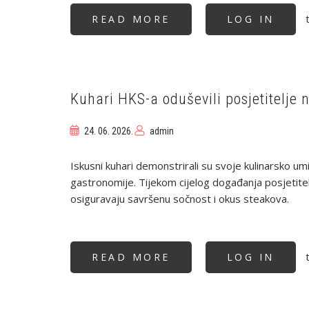
t
READ MORE
ABOUT
LOG IN
OBJAVLJEN
MICHELIN
GUIDE
CROATIA
2026:
HRVATSKA
GASTRONOMIJA
NASTAVLJA
Kuhari HKS-a oduševili posjetitelje 
SNAŽNO
RASTI
24. 06. 2026.
admin
Iskusni kuhari demonstrirali su svoje kulinarsko umi
gastronomije. Tijekom cijelog događanja posjetitel
osiguravaju savršenu sočnost i okus steakova.
t
READ MORE
ABOUT
LOG IN
KUHARI
HKS-
A
ODUŠEVILI
POSJETITELJE