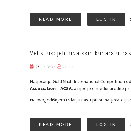
t
READ MORE
ABOUT
LOG IN
ZAVRŠEN
HRVATSKI
KUHARSKI
KUP
2026.:
MARKO
HUDIN
UKUPNI
Veliki uspjeh hrvatskih kuhara u B
POBJEDNIK
08. 05. 2026.
admin
Natjecanje Gold Shah International Competition od
Association – ACSA
, a riječ je o međunarodno pri
Na ovogodišnjem izdanju nastupili su natjecatelji i
t
READ MORE
ABOUT
LOG IN
VELIKI