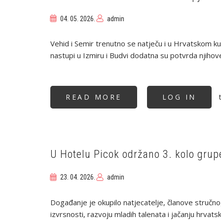
U
VELIKOJ
GORICI
04. 05. 2026.
admin
Vehid i Semir trenutno se natječu i u Hrvatskom kuh
nastupi u Izmiru i Budvi dodatna su potvrda njihove
t
READ MORE
ABOUT
LOG IN
VEHID
ŠALDIĆ
I
SELMIR
HASIĆ
USPJEŠNI
NA
MEĐUNARODNIM
U Hotelu Picok održano 3. kolo gru
WORLDCHEFS
NATJECANJIMA
U
23. 04. 2026.
admin
IZMIRU
I
BUDVI
Događanje je okupilo natjecatelje, članove stručno
izvrsnosti, razvoju mladih talenata i jačanju hrva