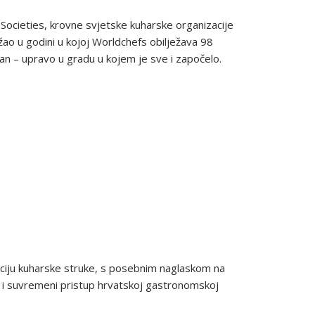
Societies, krovne svjetske kuharske organizacije
žao u godini u kojoj Worldchefs obilježava 98
dan – upravo u gradu u kojem je sve i započelo.
ociju kuharske struke, s posebnim naglaskom na
ao i suvremeni pristup hrvatskoj gastronomskoj