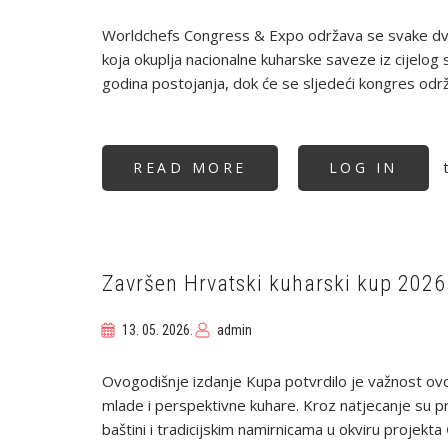
Worldchefs Congress & Expo održava se svake dvije
koja okuplja nacionalne kuharske saveze iz cijelog
godina postojanja, dok će se sljedeći kongres održa
t
READ MORE
ABOUT
LOG IN
POVIJESNI
USPJEH
HRVATSKOG
KULINARSTVA
NA
WORLDCHEFS
CONGRESS
&
Završen Hrvatski kuharski kup 2026
EXPO
2026
13. 05. 2026.
admin
Ovogodišnje izdanje Kupa potvrdilo je važnost ovo
mlade i perspektivne kuhare. Kroz natjecanje su pr
baštini i tradicijskim namirnicama u okviru projekta