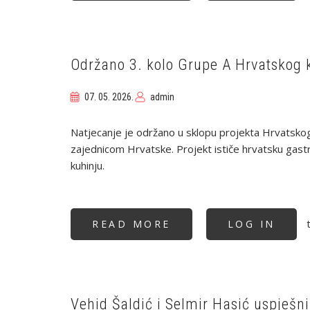
USPJEH
HRVATSKIH
KUHARA
U
BAKUU:
HRVATSKA
DRUGA
Održano 3. kolo Grupe A Hrvatskog 
UKUPNO
NA
GOLD
07. 05. 2026.
admin
SHAH
INTERNATIONAL
COMPETITION
2026
Natjecanje je održano u sklopu projekta Hrvatskog
zajednicom Hrvatske. Projekt ističe hrvatsku gast
kuhinju.
t
READ MORE
ABOUT
LOG IN
ODRŽANO
3.
KOLO
GRUPE
A
HRVATSKOG
KUHARSKOG
KUPA
Vehid Šaldić i Selmir Hasić uspješ