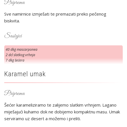
Priprema
Sve namirnice izmješati te premazati preko pečenog
biskvita.
Sastojci
40 dkg mascarponea
2 dcl slatkog vrhnja
7 dkg šećera
Karamel umak
Priprema
Šećer karameliziramo te zalijemo slatkim vrhnjem. Lagano
miješajući kuhamo dok ne dobijemo kompaktnu masu. Umak
serviramo uz desert a možemo i preliti.