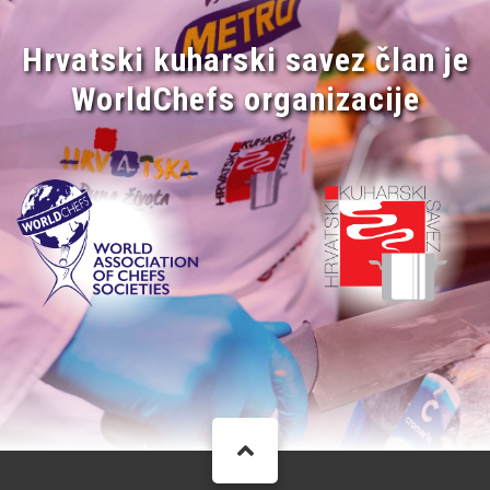
Hrvatski kuharski savez član je
WorldChefs organizacije