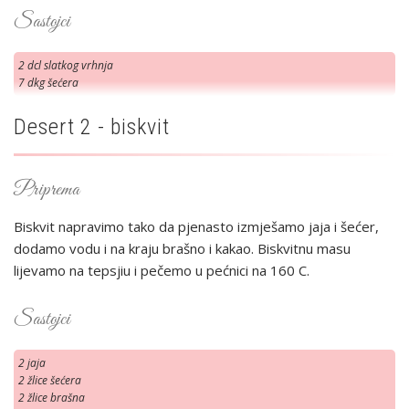
Sastojci
2 dcl slatkog vrhnja
7 dkg šećera
Desert 2 - biskvit
Priprema
Biskvit napravimo tako da pjenasto izmješamo jaja i šećer,
dodamo vodu i na kraju brašno i kakao. Biskvitnu masu
lijevamo na tepsjiu i pečemo u pećnici na 160 C.
Sastojci
2 jaja
2 žlice šećera
2 žlice brašna