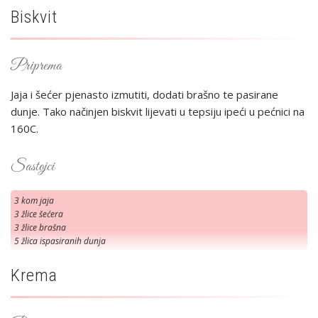
Biskvit
Priprema
Jaja i šećer pjenasto izmutiti, dodati brašno te pasirane
dunje. Tako načinjen biskvit lijevati u tepsiju ipeći u pećnici na
160C.
Sastojci
3 kom jaja
3 žlice šećera
3 žlice brašna
5 žlica ispasiranih dunja
Krema