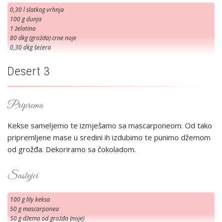
0,30 l slatkog vrhnja
100 g dunja
1 želatina
80 dkg (grožđa) crne noje
0,30 dkg šećera
Desert 3
Priprema
Kekse sameljemo te izmješamo sa mascarponeom. Od tako
pripremljene mase u sredini ih izdubimo te punimo džemom
od grožđa. Dekoriramo sa čokoladom.
Sastojci
100 g lily keksa
50 g mascarponea
50 g džema od grožđa (noje)