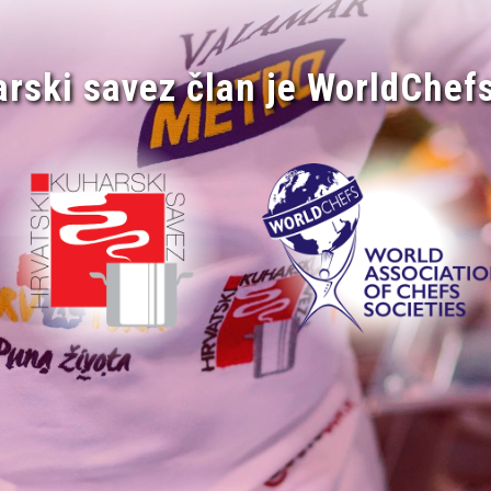
arski savez član je WorldChefs