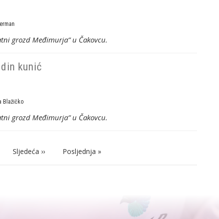
erman
latni grozd Međimurja” u Čakovcu.
din kunić
 Blažičko
latni grozd Međimurja” u Čakovcu.
ge
Next
Sljedeća ››
Last
Posljednja »
page
page