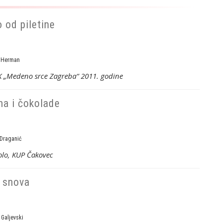
 od piletine
 Herman
K „Medeno srce Zagreba“ 2011. godine
na i čokolade
Draganić
kolo, KUP Čakovec
 snova
Galjevski