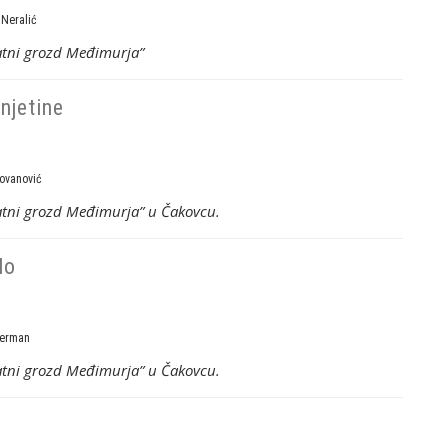
 Neralić
latni grozd Međimurja”
njetine
ovanović
latni grozd Međimurja” u Čakovcu.
lo
erman
latni grozd Međimurja” u Čakovcu.