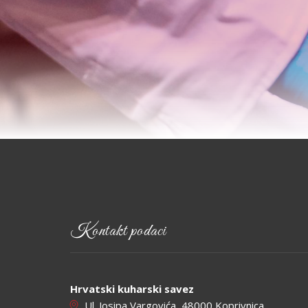
Kontakt podaci
Hrvatski kuharski savez
Ul. Josipa Vargovića, 48000 Koprivnica