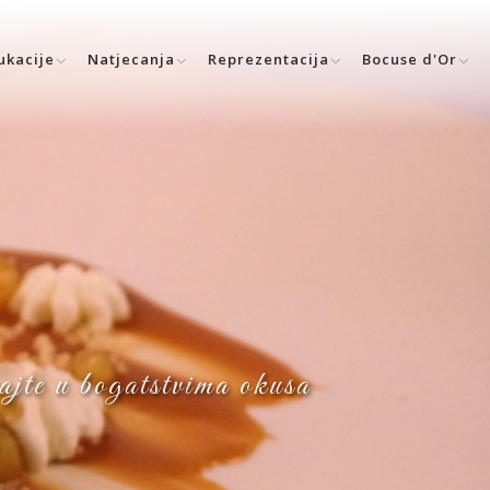
ukacije
Natjecanja
Reprezentacija
Bocuse d'Or
vajte u bogatstvima okusa