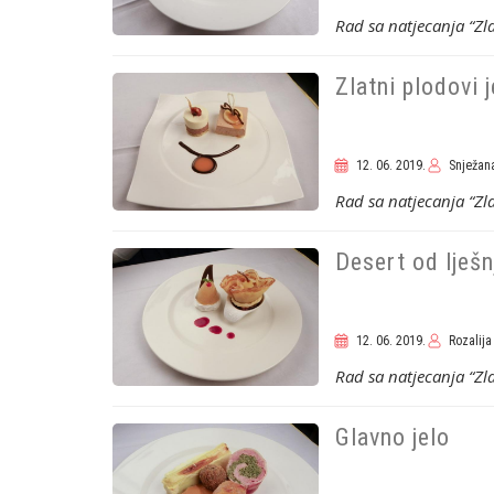
Rad sa natjecanja “Z
Zlatni plodovi 
12. 06. 2019.
Snježana
Rad sa natjecanja “Z
Desert od lješn
12. 06. 2019.
Rozalija
Rad sa natjecanja “Z
Glavno jelo