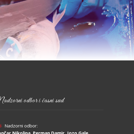
adzorni odbor i časni sud
Nadzorni odbor:
ončar Nikolina, Perman Damir, Jozo Gale,