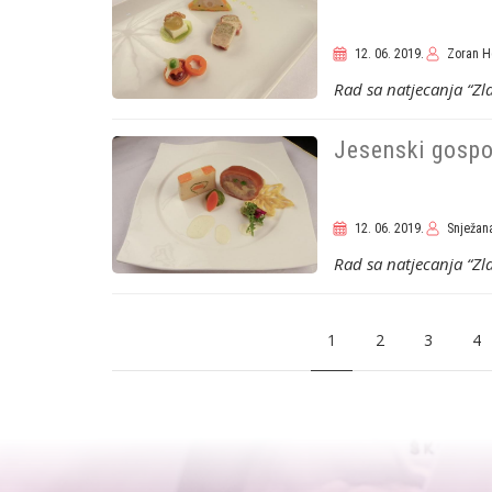
12. 06. 2019.
Zoran H
Rad sa natjecanja “Z
Jesenski gospo
12. 06. 2019.
Snježana
Rad sa natjecanja “Z
Current
1
Page
2
Page
3
Pa
4
page