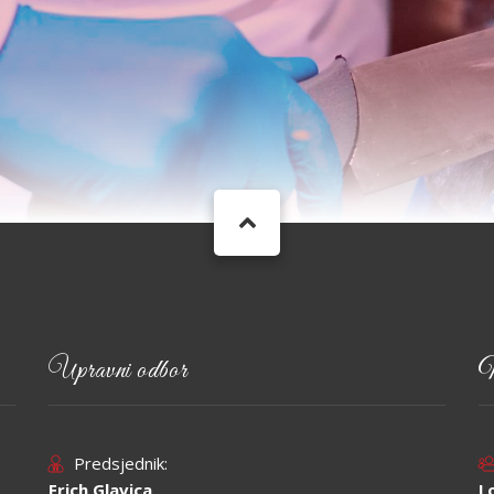
Upravni odbor
N
Predsjednik:
Erich Glavica
L