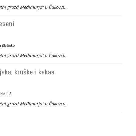
latni grozd Međimurja” u Čakovcu.
jeseni
 Blažičko
latni grozd Međimurja” u Čakovcu.
jaka, kruške i kakaa
 Neralić
latni grozd Međimurja” u Čakovcu.