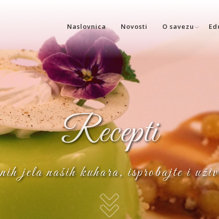
Naslovnica
Novosti
O savezu
Ed
Recepti
nih jela naših kuhara, isprobajte i uži