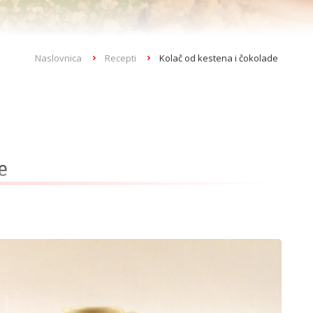
Naslovnica
Recepti
Kolač od kestena i čokolade
e