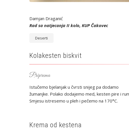
Damjan Draganić
Rad sa natjecanja II kolo, KUP Čakovec
Deserti
Kolakesten biskvit
Priprema
Istučemo bjelanjak u čvrsti snijeg pa dodamo
žumanjke. Polako dodajemo med, kesten pire i rum
Smjesu istresemo u pleh i pečemo na 170°C.
Krema od kestena