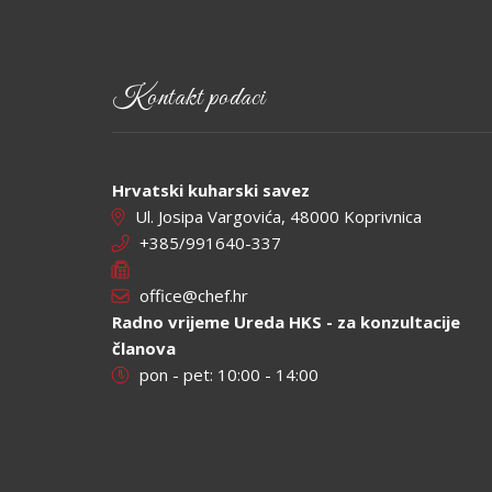
Kontakt podaci
Hrvatski kuharski savez
Ul. Josipa Vargovića, 48000 Koprivnica
+385/991640-337
office@chef.hr
Radno vrijeme Ureda HKS - za konzultacije
članova
pon - pet: 10:00 - 14:00