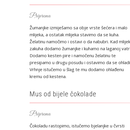
Priprema
Žumanjke izmiješamo sa obje vrste šećera i malo
mlijeka, a ostatak mlijeka stavimo da se kuha.
Želatinu namočimo i ostavi o da nabubri. Kad mlije
zakuha dodamo žumanjke i kuhamo na laganoj vatri
Dodamo kesten pire i namočenu želatinu te
presipamo u drugu posudu i ostavimo da se ohladi
Vrhnje istučemo u šlag te mu dodamo ohlađenu
kremu od kestena.
Mus od bijele čokolade
Priprema
Čokoladu rastopimo, istučemo bjelanjke u čvrsti