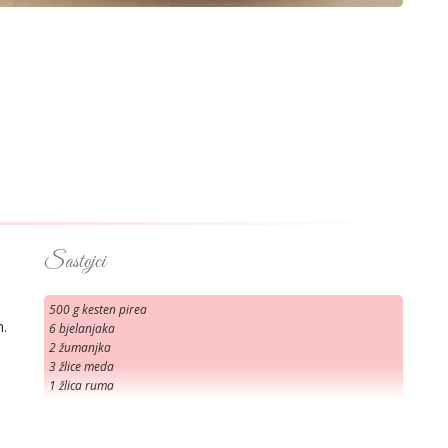
Sastojci
500 g kesten pirea
.
6 bjelanjaka
2 žumanjka
3 žlice meda
1 žlica ruma