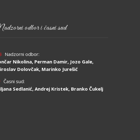
adzorni odbor i časni sud
Nadzorni odbor:
ončar Nikolina, Perman Damir, Jozo Gale,
iroslav Dolovčak, Marinko Jurešić
Časni sud:
jiljana Sedlanić, Andrej Kristek, Branko Čukelj