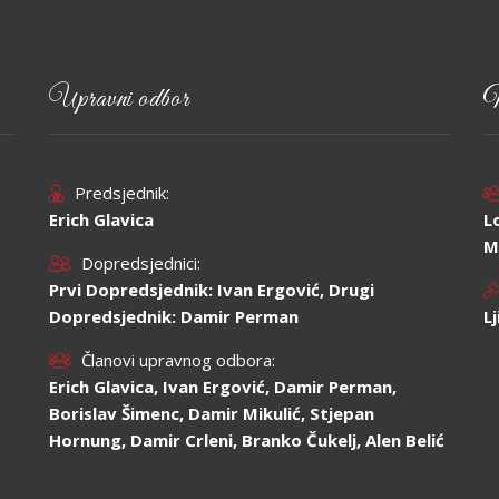
Upravni odbor
N
Predsjednik:
Erich Glavica
L
M
Dopredsjednici:
Prvi Dopredsjednik: Ivan Ergović, Drugi
Dopredsjednik: Damir Perman
L
Članovi upravnog odbora:
Erich Glavica, Ivan Ergović, Damir Perman,
Borislav Šimenc, Damir Mikulić, Stjepan
Hornung, Damir Crleni, Branko Čukelj, Alen Belić