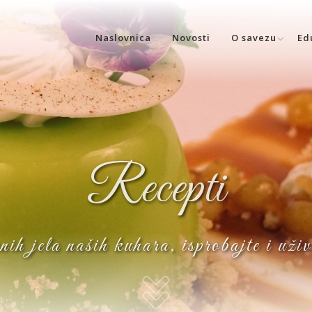
Naslovnica
Novosti
O savezu
Ed
Recepti
nih jela naših kuhara, isprobajte i uži