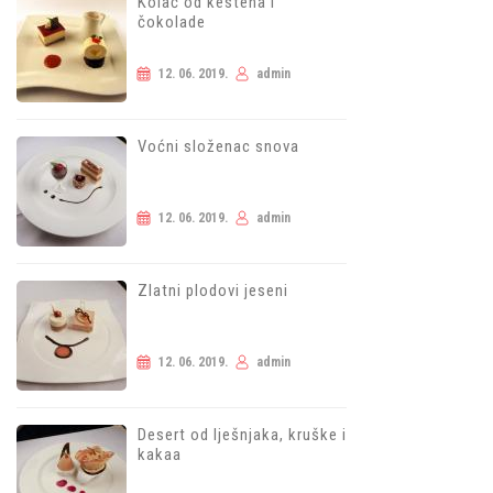
Kolač od kestena i
čokolade
12. 06. 2019.
admin
Voćni složenac snova
12. 06. 2019.
admin
Zlatni plodovi jeseni
12. 06. 2019.
admin
Desert od lješnjaka, kruške i
kakaa