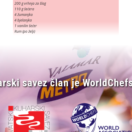
200 g vrhnja za šlag
110 g šećera
4 žumanjka
4 bjelanjka
1 vanilin šećer
Rum (po želji)
arski savez član je WorldChefs