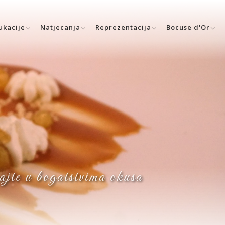
ukacije
Natjecanja
Reprezentacija
Bocuse d'Or
vajte u bogatstvima okusa