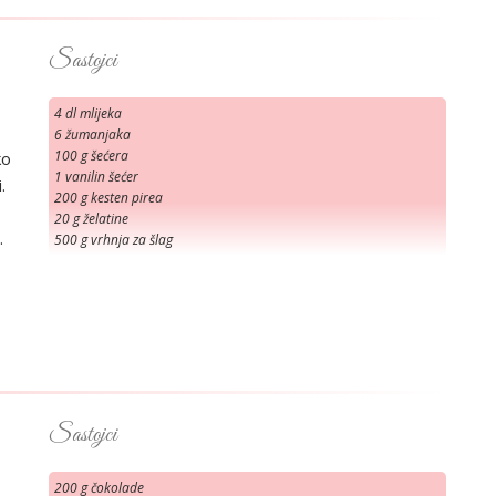
Sastojci
4 dl mlijeka
6 žumanjaka
100 g šećera
ko
1 vanilin šećer
.
200 g kesten pirea
20 g želatine
.
500 g vrhnja za šlag
Sastojci
200 g čokolade