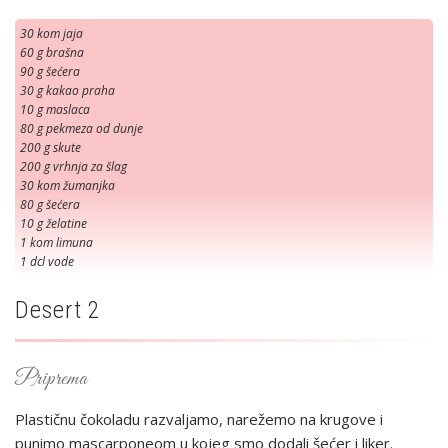
30 kom jaja
60 g brašna
90 g šećera
30 g kakao praha
10 g maslaca
80 g pekmeza od dunje
200 g skute
200 g vrhnja za šlag
30 kom žumanjka
80 g šećera
10 g želatine
1 kom limuna
1 dcl vode
Desert 2
Priprema
Plastičnu čokoladu razvaljamo, narežemo na krugove i
punimo mascarponeom u kojeg smo dodali šećer i liker.