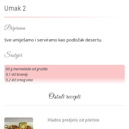
Umak 2
Priprema
Sve umiješamo i serviramo kao podložak desertu.
Sastojci
60 g marmelada od grožđa
0,1 dcl brandy
0,2 dcl crnog vina
Ostali recepti
Hladno predjelo od piletine