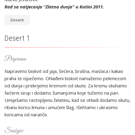
Rad sa natjecanja “Zlatna dunja” u Kutini 2011.
Deserti
Desert 1
Priprema
Napravimo biskvit od jaja, šećera, brašna, maslaca i kakao
praha te ispečemo. Ohlađeni biskvit namažemo pekmezom
od dunja i prekrijemo kremom od skute. Za kremu skuhamo
šećerni sirup i dodamo žumanjcima koje tučemo na pari.
Umiješamo rastopljenu želatinu, kad se ohladi dodamo skutu,
ribanu koricu limuna i umućeni šlag. Išehtamo i ukrasimo
koricama od naranče.
Sastojci