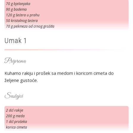
70 g bjelanjaka
90 g badema
120 g šećera u prahu
50 kristalnog šećera
70 g pekmeza od crnog grožđa
Umak 1
Priprema
Kuhamo rakiju i prošek sa medom i koricom cimeta do
željene gustoće.
Sastojci
2 dcl rakije
200 g meda
1 dcl prošeka
korica cimeta