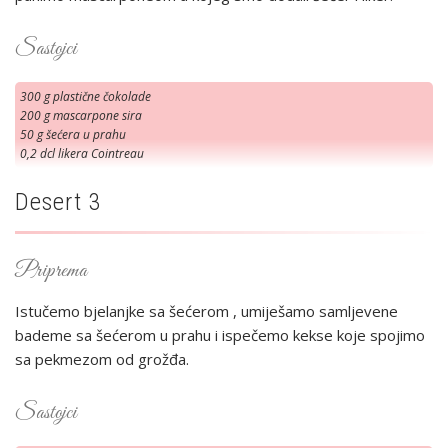
Sastojci
300 g plastične čokolade
200 g mascarpone sira
50 g šećera u prahu
0,2 dcl likera Cointreau
Desert 3
Priprema
Istučemo bjelanjke sa šećerom , umiješamo samljevene
bademe sa šećerom u prahu i ispečemo kekse koje spojimo
sa pekmezom od grožđa.
Sastojci