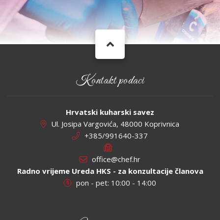
Kontakt podaci
Hrvatski kuharski savez
Ul. Josipa Vargovića, 48000 Koprivnica
+385/991640-337
office@chef.hr
Radno vrijeme Ureda HKS - za konzultacije članova
pon - pet: 10:00 - 14:00