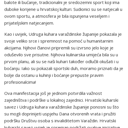
balote ili bućanje, tradicionalni je sredozemni sport koji ima
duboke korijene u hrvatskoj kulturi. Sudionici su se natjecali u
ovom sportu, a atmosfera je bila ispunjena veseljem i
prijateljskim natjecanjem.
Kao i uvijek, Udruga kuhara varaždinske županije pokazala je
svoje veliko srce i spremnost na pomoć u humanitarnim
akcijama. Njihovi članovi pripremili su izvrsno jelo koje je
oduševilo sve prisutne. Njihova kulinarska umijeća bila su u
prvom planu, ali su se naši kuhari također odlučili okušati i u
boćanju. Iako su pokazali sportski duh, moramo priznati da je
bolje da ostanu u kuhinji i boćanje prepuste pravim
profesionalcima!
Ova manifestacija još je jednom potvrdila važnost
zajedništva i podrške u lokalnoj zajednici. Hrvatski kuharski
savez i Udruga kuhara varaždinske županije ponosni su što
su mogli doprinijeti uspjehu Dana otvorenih vrata i pružiti
podršku Društvu osoba s invaliditetom Varaždin. Hrvatski
kuharski savez uvijek je spreman podržati ovakve inicijative.