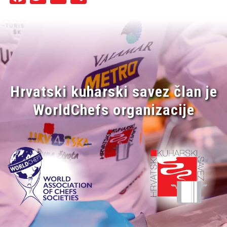
Hrvatski kuharski savez član je
WorldChefs organizacije