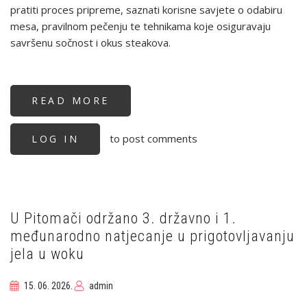
pratiti proces pripreme, saznati korisne savjete o odabiru
mesa, pravilnom pečenju te tehnikama koje osiguravaju
savršenu sočnost i okus steakova.
READ MORE
ABOUT
KUHARI
HKS-
A
to post comments
LOG IN
ODUŠEVILI
POSJETITELJE
NA
METRO
EXTRA
OSIJEK
UZ
VRHUNSKE
STEAKOVE
U Pitomači održano 3. državno i 1.
S
međunarodno natjecanje u prigotovljavanju
ROŠTILJA
jela u woku
15. 06. 2026.
admin