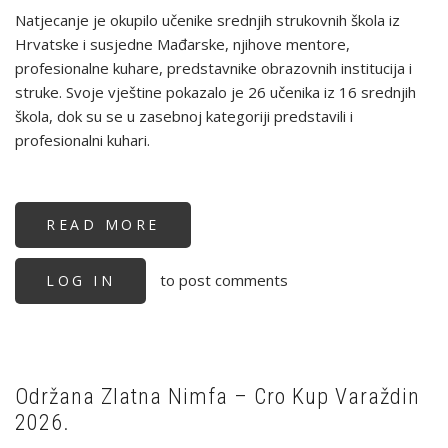
Natjecanje je okupilo učenike srednjih strukovnih škola iz
Hrvatske i susjedne Mađarske, njihove mentore,
profesionalne kuhare, predstavnike obrazovnih institucija i
struke. Svoje vještine pokazalo je 26 učenika iz 16 srednjih
škola, dok su se u zasebnoj kategoriji predstavili i
profesionalni kuhari.
READ MORE
ABOUT
U
PITOMAČI
ODRŽANO
to post comments
LOG IN
3.
DRŽAVNO
I
1.
MEĐUNARODNO
NATJECANJE
U
PRIGOTOVLJAVANJU
JELA
Održana Zlatna Nimfa – Cro Kup Varaždin
U
2026.
WOKU