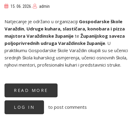
15. 06. 2026.
admin
Natjecanje je održano u organizaciji
Gospodarske škole
Varaždin
,
Udruge kuhara, slastičara, konobara i pizza
majstora Varaždinske županije
te
Županijskog saveza
poljoprivrednih udruga Varaždinske županije
. U
praktikumu Gospodarske škole Varaždin okupili su se učenici
srednjih škola kuharskog usmjerenja, učenici osnovnih škola,
njihovi mentori, profesionalni kuhari i predstavnici struke.
READ MORE
ABOUT
ODRŽANA
ZLATNA
NIMFA
to post comments
LOG IN
–
CRO
KUP
VARAŽDIN
2026.