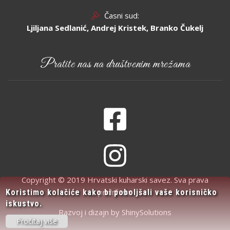
Časni sud:
Ljiljana Sedlanić, Andrej Kristek, Branko Čukelj
Pratite nas na društvenim mrežama
Copyright © 2019 Hrvatski kuharski savez. Sva prava
pridržana.
Koristimo kolačiće kako bi poboljšali vaše korisničko
iskustvo.
Razvoj i dizajn by
ShinySolutions
Pročitaj više