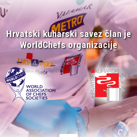
Hrvatski kuharski savez član je
WorldChefs organizacije