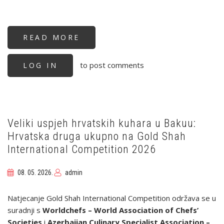
READ MORE
ABOUT
ZAVRŠEN
HRVATSKI
KUHARSKI
to post comments
LOG IN
KUP
2026.:
MARKO
HUDIN
UKUPNI
POBJEDNIK
Veliki uspjeh hrvatskih kuhara u Bakuu:
Hrvatska druga ukupno na Gold Shah
International Competition 2026
08. 05. 2026.
admin
Natjecanje Gold Shah International Competition održava se u
suradnji s
Worldchefs – World Association of Chefs’
Societies
i
Azerbaijan Culinary Specialist Association –