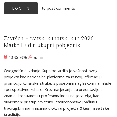
USPJEH
HRVATSKOG
to post comments
LOG IN
KULINARSTVA
NA
WORLDCHEFS
CONGRESS
&
EXPO
2026
Završen Hrvatski kuharski kup 2026.:
Marko Hudin ukupni pobjednik
13. 05. 2026.
admin
Ovogodišnje izdanje Kupa potvrdilo je važnost ovog
projekta kao nacionalne platforme za razvoj, afirmaciju i
promociju kuharske struke, s posebnim naglaskom na mlade
i perspektivne kuhare. Kroz natjecanje su predstavljeni
znanje, kreativnost i profesionalnost natjecatelja, kao i
suvremeni pristup hrvatskoj gastronomskoj baštini i
tradicijskim namirnicama u okviru projekta
Okusi hrvatske
tradicije
.