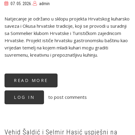
07. 05. 2026.
admin
Natjecanje je održano u sklopu projekta Hrvatskog kuharsko
saveza i Okusa hrvatske tradicije, koji se provodi u suradnji
sa Sommelier klubom Hrvatske i Turističkom zajednicom
Hrvatske. Projekt ističe hrvatsku gastronomsku baštinu kao
vrijedan temelj na kojem mladi kuhari mogu graditi
suvremenu, kreativnu i prepoznatljivu kuhinju.
READ MORE
ABOUT
ODRŽANO
3.
KOLO
to post comments
LOG IN
GRUPE
A
HRVATSKOG
KUHARSKOG
KUPA
U
VELIKOJ
GORICI
Vehid Šaldić i Selmir Hasić uspješni na