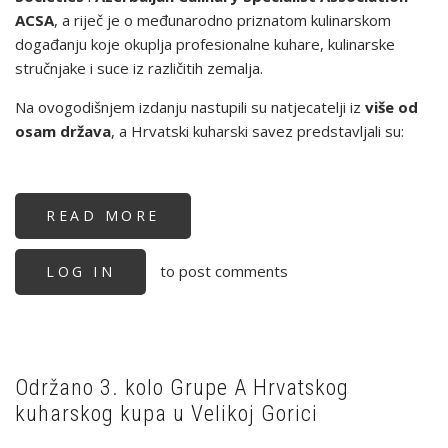
ACSA
, a riječ je o međunarodno priznatom kulinarskom
događanju koje okuplja profesionalne kuhare, kulinarske
stručnjake i suce iz različitih zemalja.
Na ovogodišnjem izdanju nastupili su natjecatelji iz
više od
osam država
, a Hrvatski kuharski savez predstavljali su:
READ MORE
ABOUT
VELIKI
USPJEH
HRVATSKIH
to post comments
LOG IN
KUHARA
U
BAKUU:
HRVATSKA
DRUGA
UKUPNO
NA
GOLD
SHAH
Održano 3. kolo Grupe A Hrvatskog
INTERNATIONAL
kuharskog kupa u Velikoj Gorici
COMPETITION
2026