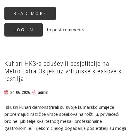
READ MORE
ABOUT
OBJAVLJEN
MICHELIN
GUIDE
to post comments
LOG IN
CROATIA
2026:
HRVATSKA
GASTRONOMIJA
NASTAVLJA
SNAŽNO
RASTI
Kuhari HKS-a oduševili posjetitelje na
Metro Extra Osijek uz vrhunske steakove s
roštilja
24. 06. 2026.
admin
Iskusni kuhari demonstrirali su svoje kulinarsko umijeće
pripremajući različite vrste steakova na roštilju, privlačeći
brojne ljubitelje kvalitetnog mesa i profesionalne
gastronomije. Tijekom cijelog događanja posjetitelji su mogli