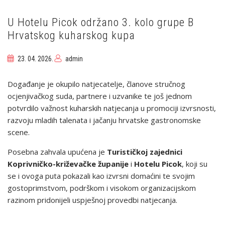
NATJECANJIMA
U
IZMIRU
U Hotelu Picok održano 3. kolo grupe B
I
Hrvatskog kuharskog kupa
BUDVI
23. 04. 2026.
admin
Događanje je okupilo natjecatelje, članove stručnog
ocjenjivačkog suda, partnere i uzvanike te još jednom
potvrdilo važnost kuharskih natjecanja u promociji izvrsnosti,
razvoju mladih talenata i jačanju hrvatske gastronomske
scene.
Posebna zahvala upućena je
Turističkoj zajednici
Koprivničko-križevačke županije
i
Hotelu Picok
, koji su
se i ovoga puta pokazali kao izvrsni domaćini te svojim
gostoprimstvom, podrškom i visokom organizacijskom
razinom pridonijeli uspješnoj provedbi natjecanja.