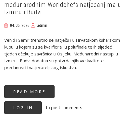
međunarodnim Worldchefs natjecanjima u
Izmiru i Budvi
04. 05. 2026.
admin
Vehid i Semir trenutno se natječu i u Hrvatskom kuharskom
kupu, u kojem su se kvalificirali u polufinale te ih sljedeći
tjedan očekuje završnica u Osijeku. Međunarodni nastupi u
Izmiru i Budvi dodatna su potvrda njihove kvalitete,
predanosti i natjecateljskog iskustva.
READ MORE
ABOUT
VEHID
ŠALDIĆ
I
to post comments
LOG IN
SELMIR
HASIĆ
USPJEŠNI
NA
MEĐUNARODNIM
WORLDCHEFS