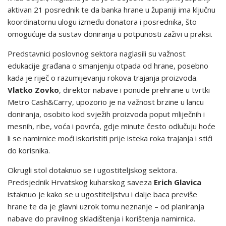
aktivan 21 posrednik te da banka hrane u županiji ima ključnu
koordinatornu ulogu između donatora i posrednika, što
omogućuje da sustav doniranja u potpunosti zaživi u praksi.
Predstavnici poslovnog sektora naglasili su važnost
edukacije građana o smanjenju otpada od hrane, posebno
kada je riječ o razumijevanju rokova trajanja proizvoda.
Vlatko Zovko
, direktor nabave i ponude prehrane u tvrtki
Metro Cash&Carry, upozorio je na važnost brzine u lancu
doniranja, osobito kod svježih proizvoda poput mliječnih i
mesnih, ribe, voća i povrća, gdje minute često odlučuju hoće
li se namirnice moći iskoristiti prije isteka roka trajanja i stići
do korisnika.
Okrugli stol dotaknuo se i ugostiteljskog sektora.
Predsjednik Hrvatskog kuharskog saveza
Erich Glavica
istaknuo je kako se u ugostiteljstvu i dalje baca previše
hrane te da je glavni uzrok tomu neznanje – od planiranja
nabave do pravilnog skladištenja i korištenja namirnica.