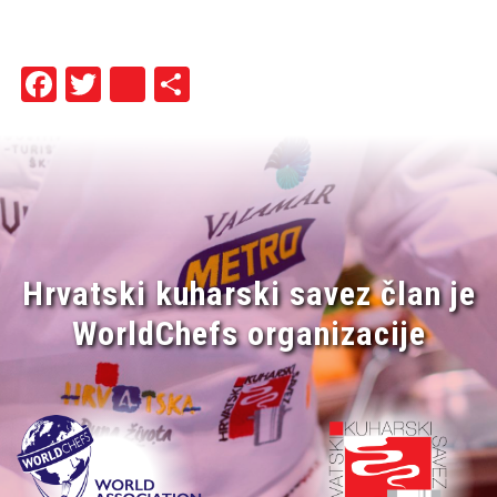
Facebook
Twitter
instagram
Share
Hrvatski kuharski savez član je
WorldChefs organizacije