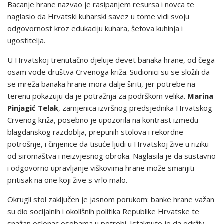
Bacanje hrane nazvao je rasipanjem resursa i novca te
naglasio da Hrvatski kuharski savez u tome vidi svoju
odgovornost kroz edukaciju kuhara, šefova kuhinja i
ugostitelja.
U Hrvatskoj trenutačno djeluje devet banaka hrane, od čega
osam vode društva Crvenoga križa. Sudionici su se složili da
se mreža banaka hrane mora dalje širiti, jer potrebe na
terenu pokazuju da je potražnja za podrškom velika.
Marina
Pinjagić Telak
, zamjenica izvršnog predsjednika Hrvatskog
Crvenog križa, posebno je upozorila na kontrast između
blagdanskog razdoblja, prepunih stolova i rekordne
potrošnje, i činjenice da tisuće ljudi u Hrvatskoj žive u riziku
od siromaštva i neizvjesnog obroka. Naglasila je da sustavno
i odgovorno upravljanje viškovima hrane može smanjiti
pritisak na one koji žive s vrlo malo.
Okrugli stol zaključen je jasnom porukom: banke hrane važan
su dio socijalnih i okolišnih politika Republike Hrvatske te
snažan oslonac osobama u potrebi. Istaknuto je da održiv