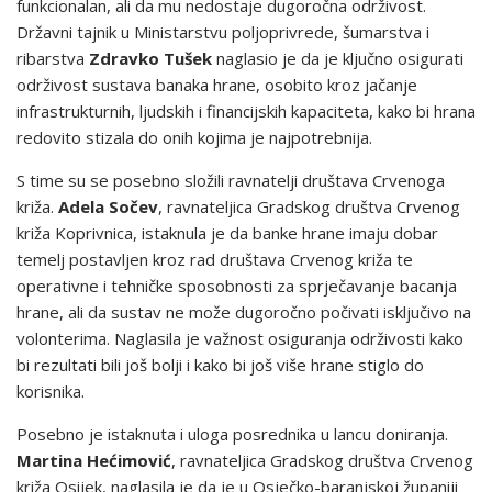
funkcionalan, ali da mu nedostaje dugoročna održivost.
Državni tajnik u Ministarstvu poljoprivrede, šumarstva i
ribarstva
Zdravko Tušek
naglasio je da je ključno osigurati
održivost sustava banaka hrane, osobito kroz jačanje
infrastrukturnih, ljudskih i financijskih kapaciteta, kako bi hrana
redovito stizala do onih kojima je najpotrebnija.
S time su se posebno složili ravnatelji društava Crvenoga
križa.
Adela Sočev
, ravnateljica Gradskog društva Crvenog
križa Koprivnica, istaknula je da banke hrane imaju dobar
temelj postavljen kroz rad društava Crvenog križa te
operativne i tehničke sposobnosti za sprječavanje bacanja
hrane, ali da sustav ne može dugoročno počivati isključivo na
volonterima. Naglasila je važnost osiguranja održivosti kako
bi rezultati bili još bolji i kako bi još više hrane stiglo do
korisnika.
Posebno je istaknuta i uloga posrednika u lancu doniranja.
Martina Hećimović
, ravnateljica Gradskog društva Crvenog
križa Osijek, naglasila je da je u Osječko-baranjskoj županiji