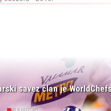
arski savez član je WorldChefs