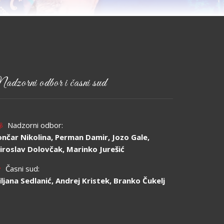
adzorni odbor i časni sud
Nadzorni odbor:
ončar Nikolina, Perman Damir, Jozo Gale,
iroslav Dolovčak, Marinko Jurešić
Časni sud:
jiljana Sedlanić, Andrej Kristek, Branko Čukelj