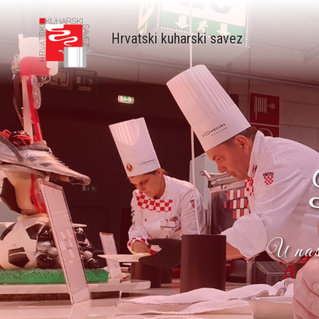
Skip
to
Hrvatski kuharski savez
main
content
U nast