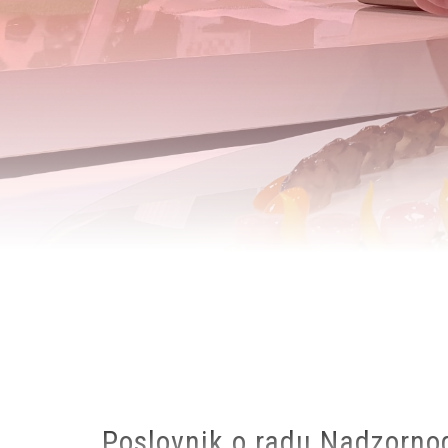
Breadcrumb
Poslovnik o radu Nadzorno