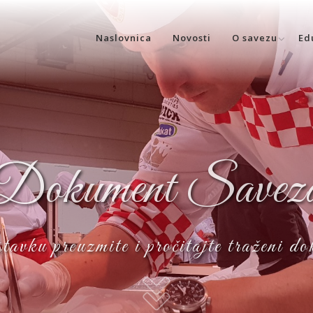
Naslovnica
Novosti
O savezu
Ed
Dokument Savez
avku preuzmite i pročitajte traženi d