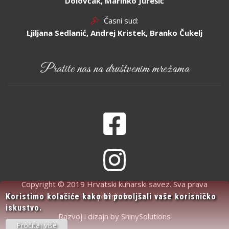
Dolovčak, Marinko Jurešić
Časni sud:
Ljiljana Sedlanić, Andrej Kristek, Branko Čukelj
Pratite nas na društvenim mrežama
Copyright © 2019 Hrvatski kuharski savez. Sva prava
pridržana.
Koristimo kolačiće kako bi poboljšali vaše korisničko
iskustvo.
Razvoj i dizajn by
ShinySolutions
Pročitaj više