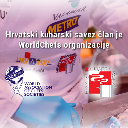
Hrvatski kuharski savez član je
WorldChefs organizacije