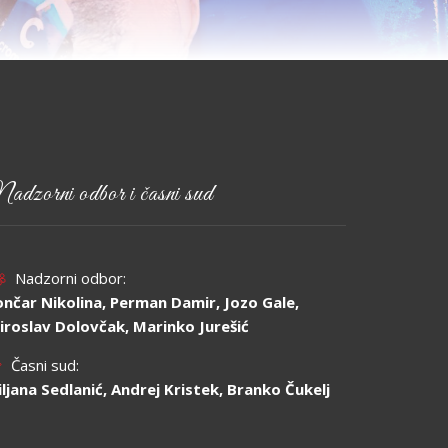
adzorni odbor i časni sud
Nadzorni odbor:
ončar Nikolina, Perman Damir, Jozo Gale,
iroslav Dolovčak, Marinko Jurešić
Časni sud:
jiljana Sedlanić, Andrej Kristek, Branko Čukelj