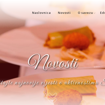
Naslovnica
Novosti
O savezu
Ed
Novosti
ajte najnovije vijesti o aktivnostima