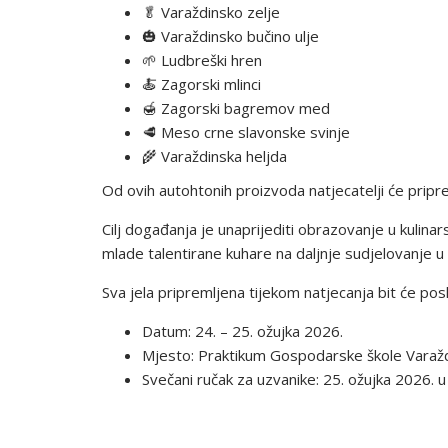
🥬 Varaždinsko zelje
🎃 Varaždinsko bučino ulje
🌱 Ludbreški hren
🍝 Zagorski mlinci
🍯 Zagorski bagremov med
🥩 Meso crne slavonske svinje
🌾 Varaždinska heljda
Od ovih autohtonih proizvoda natjecatelji će pripr
Cilj događanja je unaprijediti obrazovanje u kulina
mlade talentirane kuhare na daljnje sudjelovanje u 
Sva jela pripremljena tijekom natjecanja bit će pos
Datum: 24. – 25. ožujka 2026.
Mjesto: Praktikum Gospodarske škole Varaž
Svečani ručak za uzvanike: 25. ožujka 2026. u