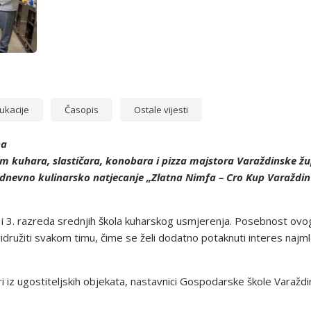
ukacije
Časopis
Ostale vijesti
na
m kuhara, slastičara, konobara i pizza majstora Varaždinske žu
dnevno kulinarsko natjecanje „Zlatna Nimfa – Cro Kup Varaždin 20
. i 3. razreda srednjih škola kuharskog usmjerenja. Posebnost ovog
pridružiti svakom timu, čime se želi dodatno potaknuti interes naj
ari iz ugostiteljskih objekata, nastavnici Gospodarske škole Varaždi