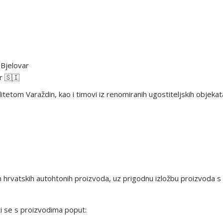
 Bjelovar
r 🇸🇮
iditetom Varaždin, kao i timovi iz renomiranih ugostiteljskih objekat
nih hrvatskih autohtonih proizvoda, uz prigodnu izložbu proizvoda 
ati se s proizvodima poput: