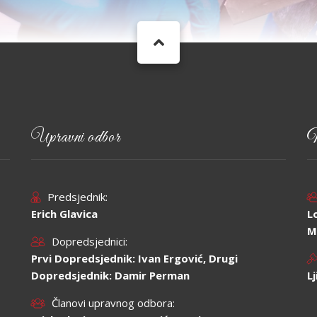
Upravni odbor
N
Predsjednik:
Erich Glavica
L
M
Dopredsjednici:
Prvi Dopredsjednik: Ivan Ergović, Drugi
Dopredsjednik: Damir Perman
L
Članovi upravnog odbora: