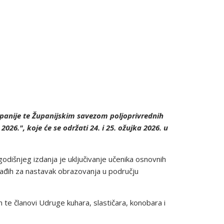
panije te Županijskim savezom poljoprivrednih
26.", koje će se održati 24. i 25. ožujka 2026. u
odišnjeg izdanja je uključivanje učenika osnovnih
mlađih za nastavak obrazovanja u području
n te članovi Udruge kuhara, slastičara, konobara i