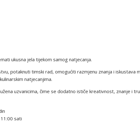
emati ukusna jela tijekom samog natjecanja.
rstvu, potaknuti timski rad, omogućiti razmjenu znanja i iskustava 
kulinarskim natjecanjima.
lužena uzvanicima, čime se dodatno ističe kreativnost, znanje i tr
din
 11:00 sati