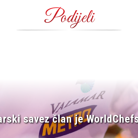
Podijeli
arski savez član je WorldChefs