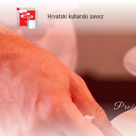
Skip
to
Hrvatski kuharski savez
main
content
Pročit